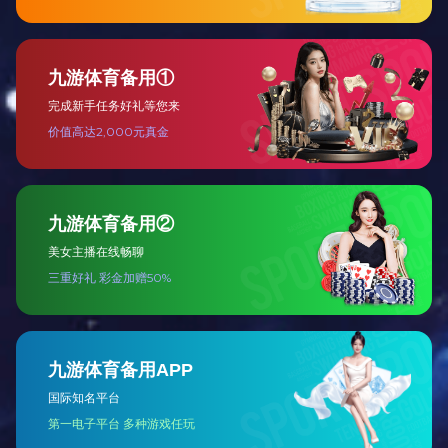
QTZ80 (TC6012A) 塔帽式塔式米兰体育(中国) 6t