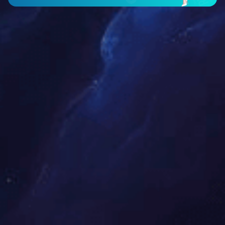
QTZ80 (TC5610C) 塔帽式塔式米兰体育(中国) 6t