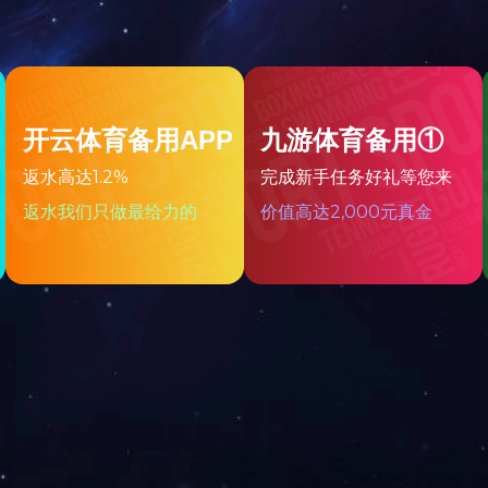
米兰体育·米
新闻米兰体育(中
产品米兰体育
官方网站
国)
国)
米兰体育·米兰官方
公司新闻
塔帽式塔式米兰体
国)
行业动态
展示
平头式塔式米兰体
媒体视角
国)
历程
专题报道
动臂式塔式米兰体
体育·米兰官方网站
视频米兰体育(中国)
国)
环保专栏
施工升降机
我们
智能泊车
配套件