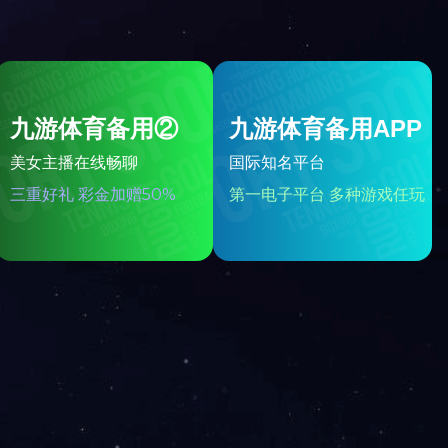
互动平台
(中
育(中
育(中
育(中
手机站
公众号