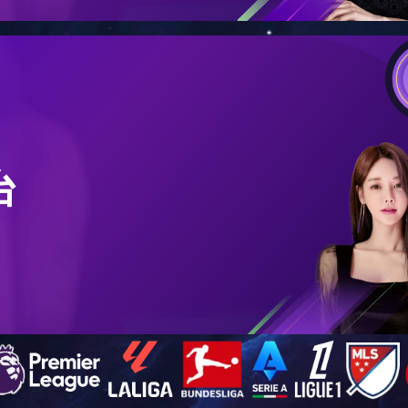
门
招聘人数
5
1
1
3
易部
6
1
2
下一页